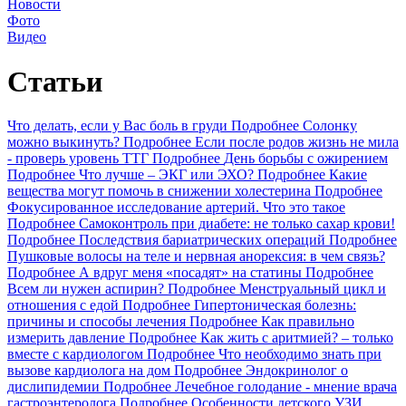
Новости
Фото
Видео
Статьи
Что делать, если у Вас боль в груди
Подробнее
Солонку
можно выкинуть?
Подробнее
Если после родов жизнь не мила
- проверь уровень ТТГ
Подробнее
День борьбы с ожирением
Подробнее
Что лучше – ЭКГ или ЭХО?
Подробнее
Какие
вещества могут помочь в снижении холестерина
Подробнее
Фокусированное исследование артерий. Что это такое
Подробнее
Самоконтроль при диабете: не только сахар крови!
Подробнее
Последствия бариатрических операций
Подробнее
Пушковые волосы на теле и нервная анорексия: в чем связь?
Подробнее
А вдруг меня «посадят» на статины
Подробнее
Всем ли нужен аспирин?
Подробнее
Менструальный цикл и
отношения с едой
Подробнее
Гипертоническая болезнь:
причины и способы лечения
Подробнее
Как правильно
измерить давление
Подробнее
Как жить с аритмией? – только
вместе с кардиологом
Подробнее
Что необходимо знать при
вызове кардиолога на дом
Подробнее
Эндокринолог о
дислипидемии
Подробнее
Лечебное голодание - мнение врача
гастроэнтеролога
Подробнее
Особенности детского УЗИ