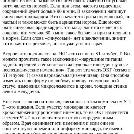
исходит из него. называется синусовый. Именно синусовый
ритм является нормой. Если при этом. частота сердечных
сокращений будет больше 90 в мин. В заключении напишут
синусовая тахикардия. Это означает что ритм нормальный, но
частый и такое может быть вариантом нормы. Еще может
быть синусовая брадикардия, это когда частота сердечных
сокращении меньше 60 в мин, такое бывает и при патологии и
в норме. Если слова «синусовый» нет в заключении, значит
это какая то «аритмия», но это уже уточнит врач.
Второе. что оценивают на ЭКГ –это сегмент ST и зубец T. Вы
можете прочитать такое заключение: «нарушение питания
задней/передней стенки левого желудочка» или «диффузные
неспецифические изменения». Так вот эта часть ЭКГ (сегмент
ST и зубец T) самая вариабельная(изменчивая). Она способна
изменять свою форму по любому поводу: гормональный
статус, изменения микроэлементов в крови, толщина стенки
левого желудочка.
Но самое главная патология, связанная с этим комплексом ST-
T –это ишемия. Если участку миокарда не хватает
кровоснабжения(происходит ишемия), то на ЭКГ изменяется
сегмент ST-T, но изменяется он строго определенным
образом. Врач оценивает эти изменения и если они не
соответствуют ишемии или инфаркту миокарда, не имеют
явных причин (утолщение стенки миокарда, нарушение